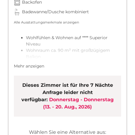
Backofen
Badewanne/Dusche kombiniert
Alle Ausstattungsmerkmale anzeigen
Wohlfühlen & Wohnen auf **** Superior
Niveau
Wohnraum ca. 90 m² mit großzügigem
Balkon
3 Schlafzimmer ( Doppelbett,
Mehr anzeigen
Kleiderschrank)
LCD Fernseher
kostenloses WLAN Internet
Dieses Zimmer ist für Ihre 7 Nächte
Vorraum mit Garderobe und Abstellraum
Anfrage leider nicht
Offener Wohn- Küche- Essbereich
verfügbar:
Donnerstag - Donnerstag
Hochwertige großzügige Einbauküche (im
(
13. - 20. Aug., 2026
)
Wohnraum integriert)
2 Bäder (Badewanne oder Dusche)
Skiraum/Radraum außerhalb des
Appartements
Wählen Sie eine Alternative aus: