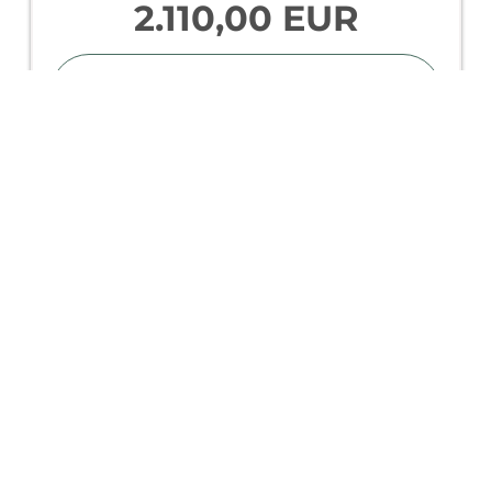
2.110,00 EUR
Buchen für
4. - 11. Sep.
Freitag - Freitag
Alle Angebote anzeigen
Alpine Premium "Dorfresidence"
Verfügbar vom 22. - 27. Aug.
Nicht rückerstattbare Rate
5 Nächte
1.600,00 EUR