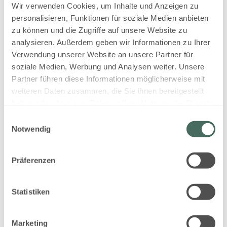
Wir verwenden Cookies, um Inhalte und Anzeigen zu
personalisieren, Funktionen für soziale Medien anbieten
zu können und die Zugriffe auf unsere Website zu
analysieren. Außerdem geben wir Informationen zu Ihrer
Verwendung unserer Website an unsere Partner für
soziale Medien, Werbung und Analysen weiter. Unsere
5
Partner führen diese Informationen möglicherweise mit
weiteren Daten zusammen, die Sie ihnen bereitgestellt
haben oder die sie im Rahmen Ihrer Nutzung der Dienste
Apartment Comfort
gesammelt haben.
Einwilligungsauswahl
Dorfresidence
Notwendig
2
Max.: 6 Personen
66
m
Präferenzen
4 Plattenherd
Backofen
Statistiken
Balkon/Terrasse
Fernseher
Heizung
Alle Ausstattungsmerkmale anzeigen
Marketing