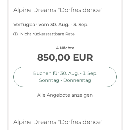
Die dargestellten Zimmer- und
Alpine Dreams "Dorfresidence"
Apartmentansichten sind Musterzimmer
und können in Größe, Form, Farbe und Lage
im Haus abweichen.
Verfügbar vom 30. Aug. - 3. Sep.
Nicht rückerstattbare Rate
Adresse: Oberndorf 1, 5761 Maria Alm
4 Nächte
850,00 EUR
Buchen für
30. Aug. - 3. Sep.
Sonntag - Donnerstag
Alle Angebote anzeigen
Alpine Dreams "Dorfresidence"