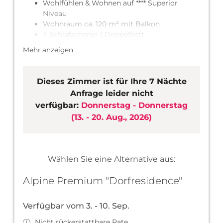
Wohlfühlen & Wohnen auf **** Superior
Niveau
Wohnraum ca. 120 m² mit Balkon
4 Schlafzimmer ( Doppelbett,
Kleiderschrank)
Mehr anzeigen
LCD Fernseher
kostenloses WLAN Internet
Vorraum mit Garderobe und Abstellraum
Dieses Zimmer ist für Ihre 7 Nächte
Offener Wohn- Küche- Essbereich
Anfrage leider nicht
Hochwertige großzügige Einbauküche (im
verfügbar:
Donnerstag - Donnerstag
Wohnraum integriert)
(
13. - 20. Aug., 2026
)
3 Bäder (Badewanne oder Dusche), 1 WC
separat
Skiraum/Radraum außerhalb des
Appartements
Wählen Sie eine Alternative aus:
Die dargestellten Zimmer- und
Alpine Premium "Dorfresidence"
Apartmentansichten sind Musterzimmer
und können in Größe, Form, Farbe und Lage
im Haus abweichen.
Verfügbar vom 3. - 10. Sep.
Nicht rückerstattbare Rate